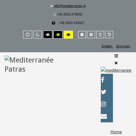
info@mediterranee.gr
+30 2610 279602
+30 2610 223327
Smaller
Larger
PLG_SYSTEM_
Default
Default
Night
High
High
High
font
font
font
mode
mode
contrast
contrast
contrast
black/white
black/yellow
yellow/black
English
Ελληνικά
mode.
mode.
mode.
Home