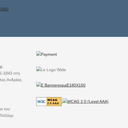
ός
6-1843 στη
λος Ανδρέας.
ια του
Τσίλλερ.