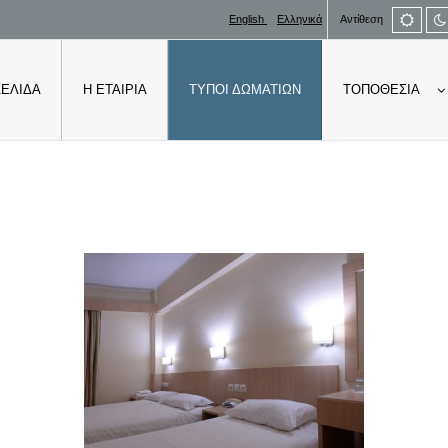
Defau
English
Ελληνικά
Αντίθεση
mod
ΣΕΛΊΔΑ
Η ΕΤΑΙΡΊΑ
ΤΎΠΟΙ ΔΩΜΑΤΊΩΝ
ΤΟΠΟΘΕΣΊΑ