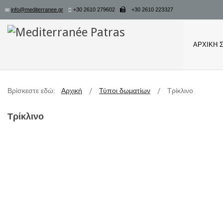
info@mediterranee.gr
+30 2610 279602
+30 2610 223327
ΑΡΧΙΚΉ 
Βρίσκεστε εδώ:
Αρχική
Τύποι δωματίων
Τρίκλινο
Τρίκλινο