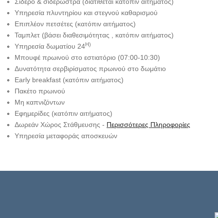
Σίδερο & σιδερώστρα (διατίθεται κατόπιν αιτήματος)
Υπηρεσία πλυντηρίου και στεγνού καθαρισμού
Επιπλέον πετσέτες (κατόπιν αιτήματος)
Ταμπλετ (βάσει διαθεσιμότητας , κατόπιν αιτήματος)
Η)
Υπηρεσία δωματίου 24
Μπουφέ πρωινού στο εστιατόριο (07:00-10:30)
Δυνατότητα σερβιρίσματος πρωινού στο δωμάτιο
Early breakfast (κατόπιν αιτήματος)
Πακέτο πρωινού
Μη καπνιζόντων
Εφημερίδες (κατόπιν αιτήματος)
Δωρεάν Χώρος Στάθμευσης -
Περισσότερες Πληροφορίες
Yπηρεσία μεταφοράς αποσκευών