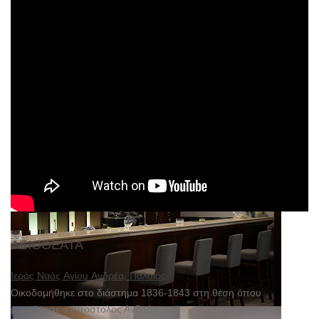
ΑΞΙΟΘΈΑΤΑ
Ιερός Ναός Αγίου Ανδρέα, Παλαιός
Οικοδομήθηκε στο διάστημα 1836-1843 στη θέση όπου
μαρτύρησε ο Απόστολος Ανδρέας.