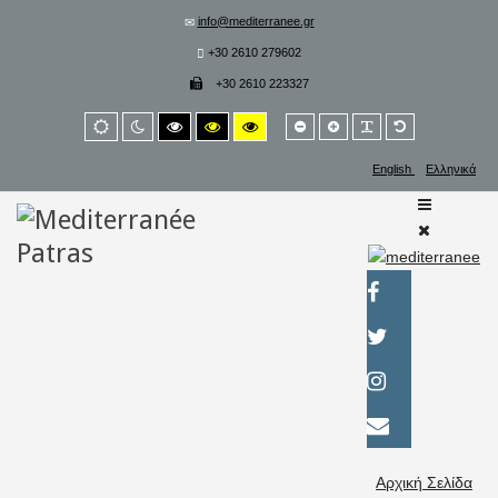
info@mediterranee.gr
+30 2610 279602
+30 2610 223327
Smaller
Larger
PLG_SYSTEM_
Default
Default
Night
High
High
High
font
font
font
mode
mode
contrast
contrast
contrast
black/white
black/yellow
yellow/black
English
Ελληνικά
mode.
mode.
mode.
Αρχική Σελίδα