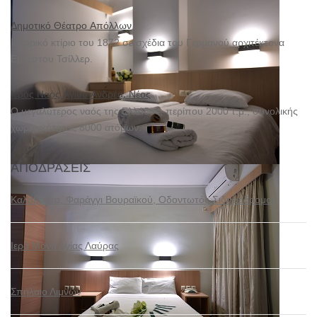
Δημοτικό Θέατρο Απόλλων
Ιστορικό κτίριο του 1872 σε σχέδια του Γερμανού αρχιτέκτονα
Ερνέστου Τσίλλερ.
Ιερός Ναός Αγίου Ανδρέα, Νέος
Ο μεγαλύτερος ναός της Ελλάδος, περίπου 2000 τ.μ., συνολικής
χωρητικότητας 8000 ατόμων.
ΑΠΟΔΡΆΣΕΙΣ
Καλάβρυτα, Φαράγγι Βουραϊκού, Οδοντωτός Σιδηρόδρομος
Ιερά Μονή Αγίας Λαύρας
Σπήλαιο Λιμνών