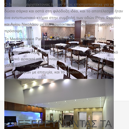
Ο διάσημος αρχιτέκτονας Ιάσων Ρίζος επιστρατεύθηκε για να
δώσει σάρκα και οστά στη φιλόδοξη ιδέα, και το αποτέλεσμα ήταν
ένα εντυπωσιακό κτήριο στην συμβολή των οδών Ρήγα Φεραίου
και Αγίου Νικολάου με την αρχιτεκτονικά πρωτότυπη μαύρη
πρόσοψη.
Το Mediterranée Patras αποτέλεσε καινοτομία στον τότε
ξενοδοχειακό χώρο, αγαπήθηκε από την πατρινή κοινωνία και
εντάχθηκε σύντομα στην καθημερινότητά της. Το παραδοσιακό
ελληνικό φρικασέ και η μοναδική σε γεύση κρεμ καραμελέ του
γάλλου σεφ ―ριζοσπαστική επιλογή για την εποχή εκείνη―
συνδυάστηκαν με επιτυχία, και το Mediterranée Patras έγινε
σημείο αναφοράς.
ΕΞΕΡΕΥΝΩΝΤΑΣ
ΤΑ