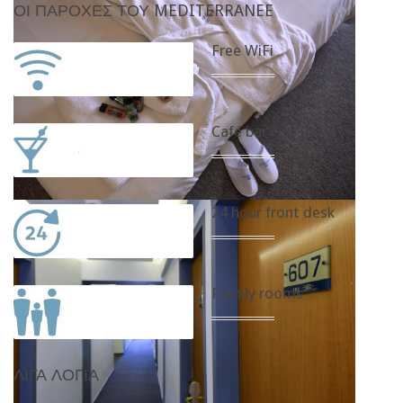
ΟΙ
ΠΑΡΟΧΈΣ ΤΟΥ MEDITERRANEE
Free WiFi
Café bar
24 hour front desk
Family rooms
ΛΊΓΑ
ΛΌΓΙΑ